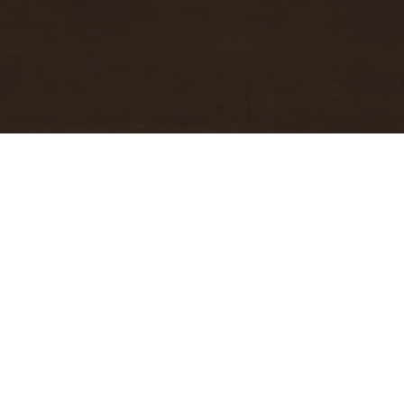
&#x22;